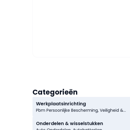
Categorieën
Werkplaatsinrichting
Pbm Persoonlijke Bescherming, Veiligheid &
Hygiene, Poorten, Ijzerwaren, Afvalverwerking,
Persluchtinstallaties, Rekken & Opberging,
Onderdelen & wisselstukken
Gasafzuiginstallaties, Kabel- & Slanghaspels,