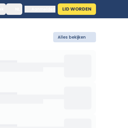
LID WORDEN
ek
NL
Aanmelden
Alles bekijken