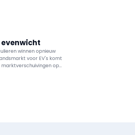
w evenwicht
iculieren winnen opnieuw
ehandsmarkt voor EV's komt
e marktverschuivingen
op