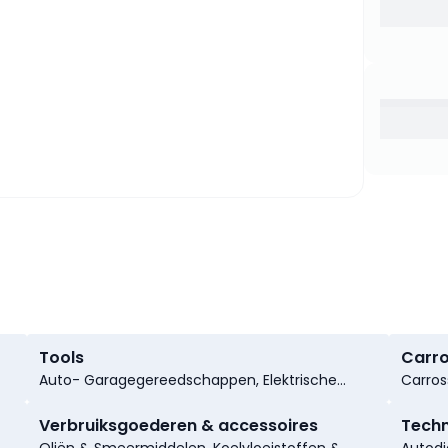
Tools
Carro
Auto- Garagegereedschappen, Elektrische
Carros
Gereedschappen, Lasapparatuur, Hijsapparaten,
Carros
Pneumatische Gereedschappen, Hydraulische
Carros
Verbruiksgoederen & accessoires
Techn
Gereedschappen, Carrosseriegereedschap,
Onderd