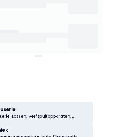
sserie
serie, Lassen, Verfspuitapparaten,
serie-inrichting, Carrosserie Lassen,
serie Meetsystemen, Carrosserie
iek
elen, Carrosserie