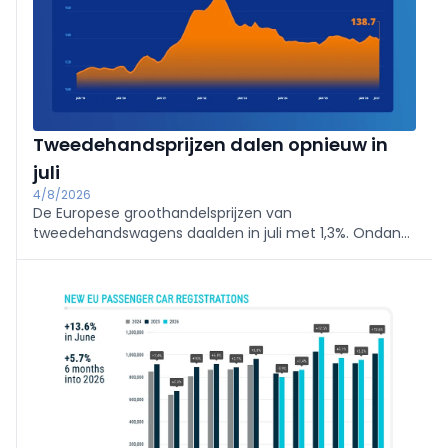
Tweedehandsprijzen dalen opnieuw in
juli
4/8/2026
De Europese groothandelsprijzen van
tweedehandswagens daalden in juli met 1,3%. Ondanks
die terugval liggen de prijzen sinds begin dit jaar nog
altijd hoger dan eind 2025, blijkt uit de jongste AUTO1
Group Prijsindex.