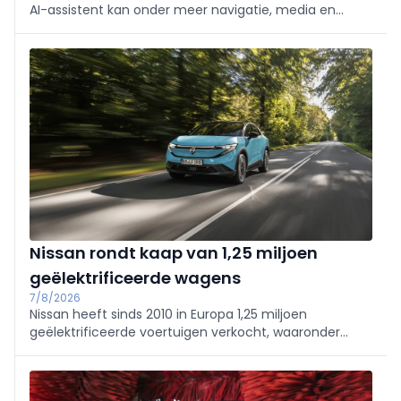
AI-assistent kan onder meer navigatie, media en
klimaatregeling bedienen en informatie uit de
gebruikershandleiding raadplegen.
Nissan rondt kaap van 1,25 miljoen
geëlektrificeerde wagens
7/8/2026
Nissan heeft sinds 2010 in Europa 1,25 miljoen
geëlektrificeerde voertuigen verkocht, waaronder
bijna 350.000 volledig elektrische exemplaren. Met
nieuwe EV's in het A-segment en de JUKE breidt het
merk zijn aanbod verder uit.