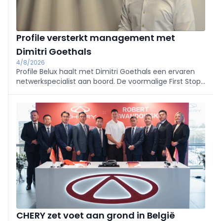
Profile versterkt management met
Dimitri Goethals
4/8/2026
Profile Belux haalt met Dimitri Goethals een ervaren
netwerkspecialist aan boord. De voormalige First Stop-
manager wordt verantwoordelijk voor de verdere
uitbouw en ondersteuning van het Belgische
franchisenetwerk.
CHERY zet voet aan grond in België