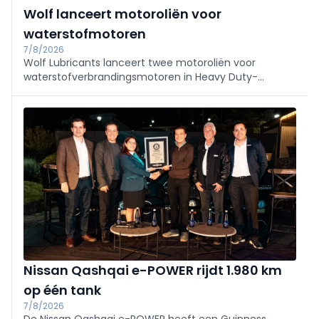
Wolf lanceert motoroliën voor
waterstofmotoren
7/8/2026
Wolf Lubricants lanceert twee motoroliën voor
waterstofverbrandingsmotoren in Heavy Duty-
toepassingen. De nieuwe HYDRO HD-producten spelen
specifiek in op pre-ontsteking, watercontaminatie en
oxidatie.
Nissan Qashqai e-POWER rijdt 1.980 km
op één tank
7/8/2026