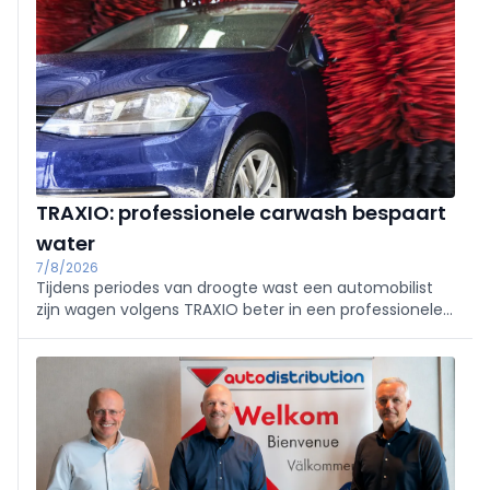
TRAXIO: professionele carwash bespaart
water
7/8/2026
Tijdens periodes van droogte wast een automobilist
zijn wagen volgens TRAXIO beter in een professionele
carwash dan thuis. Wasstraten recycleren tot 95% van
het water en filteren bovendien het verontreinigde
afvalwater.