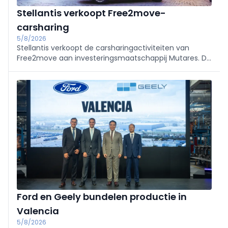
Stellantis verkoopt Free2move-
carsharing
5/8/2026
Stellantis verkoopt de carsharingactiviteiten van
Free2move aan investeringsmaatschappij Mutares. De
transactie past binnen de focus op de kernactiviteiten
in de automobielsector en moet tegen eind 2026
worden afgerond.
Ford en Geely bundelen productie in
Valencia
5/8/2026