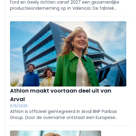
Ford en Geely richten vanaf 2027 een gezamenlijke
productieonderneming op in Valencia. De fabriek
bouwt vanaf 2028 nieuwe multi-energievoertuigen
van beide merken en moet de Europese
competitiviteit verder versterken.
Athlon maakt voortaan deel uit van
Arval
5/8/2026
Athlon is officieel geïntegreerd in Arval BNP Paribas
Group. Door de overname ontstaat een Europese
mobiliteitsspeler met een vloot van 2,3 miljoen
voertuigen, terwijl contracten en dienstverlening voor
klanten ongewijzigd blijven.