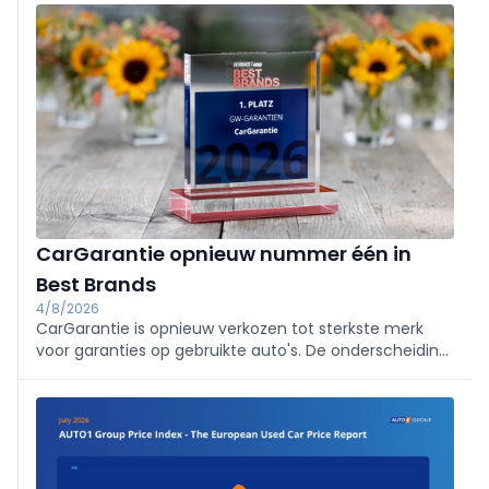
4.000 kilometer af en schreven zo een nieuw
hoofdstuk in de Belgische zonnewagengeschiedenis.
CarGarantie opnieuw nummer één in
Best Brands
4/8/2026
CarGarantie is opnieuw verkozen tot sterkste merk
voor garanties op gebruikte auto's. De onderscheiding
van AUTOHAUS en asp is gebaseerd op een bevraging
bij professionals uit de automobielhandel en bevestigt
het sterke merkimago van de specialist.