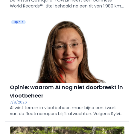
De Nissan Qashqai e-POWER heeft een Guinness
World Records™-titel behaald na een rit van 1.980 km
op één tank. De recordpoging in Colombia zet vooral
de efficiëntie van Nissans nieuwste e-POWER-
Opinie
aandrijflijn in de verf.
Opinie: waarom AI nog niet doorbreekt in
vlootbeheer
7/8/2026
AI wint terrein in vlootbeheer, maar bijna een kwart
van de fleetmanagers blijft afwachten. Volgens Sylvie
Verboomen van Targa Telematics zijn vooral
vertrouwen, ervaring en angst voor verandering
struikelblokken.