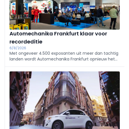
Automechanika Frankfurt klaar voor
recordeditie
6/8/2026
Met ongeveer 4.500 exposanten uit meer dan tachtig
landen wordt Automechanika Frankfurt opnieuw het
internationale ontmoetingspunt voor de
automotiveaftermarket. AI, digitalisering, opleiding en
remanufacturing staan centraal tijdens de editie van
2026.