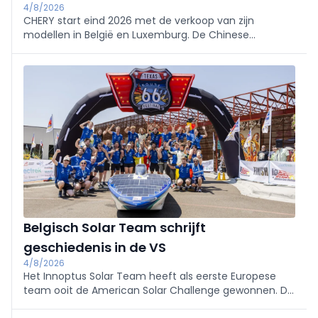
4/8/2026
CHERY start eind 2026 met de verkoop van zijn
modellen in België en Luxemburg. De Chinese
constructeur bouwt een lokaal dealernetwerk uit en
lanceert de hybride en plug-inhybride SUV's uit de
TIGGO-familie.
Belgisch Solar Team schrijft
geschiedenis in de VS
4/8/2026
Het Innoptus Solar Team heeft als eerste Europese
team ooit de American Solar Challenge gewonnen. De
ingenieursstudenten van de KU Leuven legden ruim