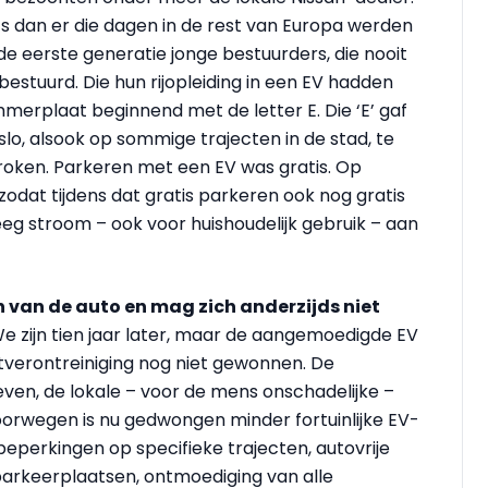
s dan er die dagen in de rest van Europa werden
 eerste generatie jonge bestuurders, die nooit
stuurd. Die hun rijopleiding in een EV hadden
merplaat beginnend met de letter E. Die ‘E’ gaf
o, alsook op sommige trajecten in de stad, te
troken. Parkeren met een EV was gratis. Op
zodat tijdens dat gratis parkeren ook nog gratis
eg stroom – ook voor huishoudelijk gebruik – aan
en van de auto en mag zich anderzijds niet
e zijn tien jaar later, maar de aangemoedigde EV
htverontreiniging nog niet gewonnen. De
bleven, de lokale – voor de mens onschadelijke –
Noorwegen is nu gedwongen minder fortuinlijke EV-
eperkingen op specifieke trajecten, autovrije
l parkeerplaatsen, ontmoediging van alle