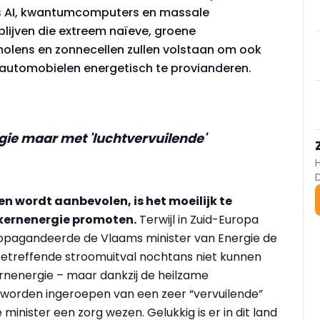
ls AI, kwantumcomputers en massale
lijven die extreem naïeve, groene
olens en zonnecellen zullen volstaan om ook
automobielen energetisch te provianderen.
rgie maar met 'luchtvervuilende'
en wordt aanbevolen, is het moeilijk te
n kernenergie promoten.
Terwijl in Zuid-Europa
ropagandeerde de Vlaams minister van Energie de
 betreffende stroomuitval nochtans niet kunnen
rnenergie – maar dankzij de heilzame
 worden ingeroepen van een zeer “vervuilende”
 minister een zorg wezen. Gelukkig is er in dit land