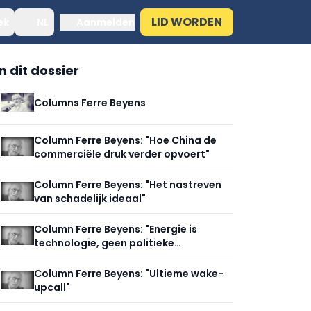
LID WORDEN
ek
NL
Aanmelden
In dit dossier
Columns Ferre Beyens
Column Ferre Beyens: "Hoe China de
commerciële druk verder opvoert"
Column Ferre Beyens: "Het nastreven
van schadelijk ideaal"
Column Ferre Beyens: "Energie is
technologie, geen politieke
ideologie"
Column Ferre Beyens: "Ultieme wake-
upcall"