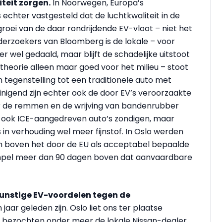
teit zorgen.
In Noorwegen, Europa’s
s echter vastgesteld dat de luchtkwaliteit in de
roei van de daar rondrijdende EV-vloot – niet het
derzoekers van Bloomberg is de lokale – voor
 er wel gedaald, maar blijft de schadelijke uitstoot
 theorie alleen maar goed voor het milieu – stoot
in tegenstelling tot een traditionele auto met
inigend zijn echter ook de door EV’s veroorzaakte
oor de remmen en de wrijving van bandenrubber
 ook ICE-aangedreven auto’s zondigen, maar
in verhouding wel meer fijnstof. In Oslo werden
n boven het door de EU als acceptabel bepaalde
rempel meer dan 90 dagen boven dat aanvaardbare
gunstige EV-voordelen tegen de
jaar geleden zijn. Oslo liet ons ter plaatse
bezochten onder meer de lokale Nissan-dealer.