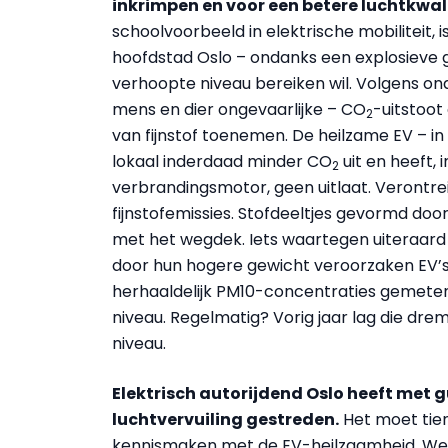
inkrimpen en voor een betere luchtkwali
schoolvoorbeeld in elektrische mobiliteit, i
hoofdstad Oslo – ondanks een explosieve g
verhoopte niveau bereiken wil. Volgens on
mens en dier ongevaarlijke – CO
-uitstoot
2
van fijnstof toenemen. De heilzame EV – in
lokaal inderdaad minder CO
uit en heeft, 
2
verbrandingsmotor, geen uitlaat. Verontre
fijnstofemissies. Stofdeeltjes gevormd d
met het wegdek. Iets waartegen uiteraard
door hun hogere gewicht veroorzaken EV’s 
herhaaldelijk PM10-concentraties gemete
niveau. Regelmatig? Vorig jaar lag die d
niveau.
Elektrisch autorijdend Oslo heeft met 
luchtvervuiling gestreden.
Het moet tien 
kennismaken met de EV-heilzaamheid. We 