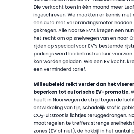
Die verkocht toen in één maand meer Leaf
ingeschreven. We maakten er kennis met de
een auto met verbrandingsmotor hadden be
gekregen. Alle Noorse EV’s kregen een num
het recht om op snelwegen van en naar Osl
rijden op speciaal voor EV’s bestemde rijs
parkings werd laadinfrastructuur voorzien 
kon worden geladen. Wie een EV kocht, kre
een verminderd tarief.
Milieubeleid reikt verder dan het viser
beperken tot euforische EV-promotie.
W
heeft in Noorwegen de strijd tegen de luc
ontwikkeling van fijn, schadelijk stof is ge
CO
-uitstoot is lichtjes teruggedrongen. 
2
maatregelen te treffen: strenge snelheidsb
zones (EV of niet), de hakbijl in het aanta