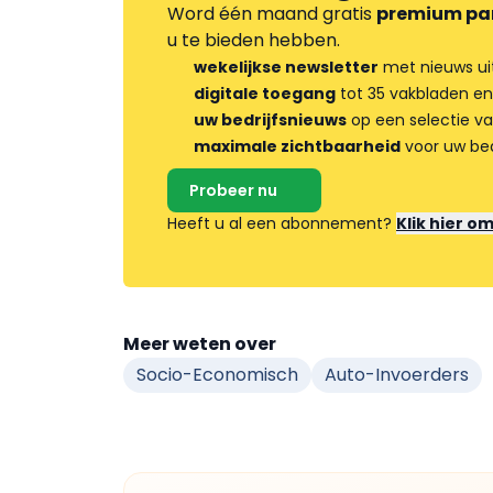
Word één maand gratis
premium pa
u te bieden hebben.
wekelijkse newsletter
met nieuws ui
digitale toegang
tot 35 vakbladen en
uw bedrijfsnieuws
op een selectie v
maximale zichtbaarheid
voor uw bed
Probeer nu
Heeft u al een abonnement?
Klik hier o
Meer weten over
Socio-Economisch
Auto-Invoerders