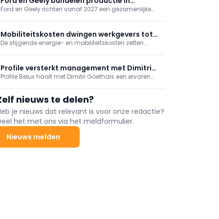
Ford en Geely bundelen productie in
tegen eind 2026 worden afgerond.
Ford en Geely richten vanaf 2027 een gezamenlijke
Valencia
productieonderneming op in Valencia. De fabriek
bouwt vanaf 2028 nieuwe multi-energievoertuigen
van beide merken en moet de Europese
Mobiliteitskosten dwingen werkgevers tot
competitiviteit verder versterken.
De stijgende energie- en mobiliteitskosten zetten
keuzes
Belgische werkgevers onder druk. Terwijl grote
ondernemingen werknemers vaker tegemoetkomen,
blijven kmo's terughoudend door de oplopende
Profile versterkt management met Dimitri
kosten en de complexe regelgeving.
Profile Belux haalt met Dimitri Goethals een ervaren
Goethals
netwerkspecialist aan boord. De voormalige First
Stop-manager wordt verantwoordelijk voor de
Zelf nieuws te delen?
verdere uitbouw en ondersteuning van het Belgische
franchisenetwerk.
Heb je nieuws dat relevant is voor onze redactie?
Deel het met ons via het meldformulier.
Nieuws melden