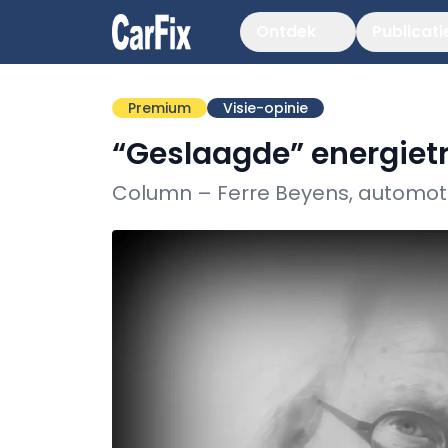
Ontdek
Publicati
Premium
Visie-opinie
“Geslaagde” energietr
Column – Ferre Beyens, automotiv