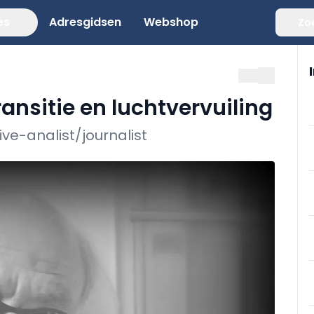
es
Adresgidsen
Webshop
Zo
ansitie en luchtvervuiling
e-analist/journalist