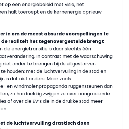
et op een energiebeleid met visie, het
een halt toeroept en de kernenergie opnieuw
r in om de meest absurde voorspellingen te
 de realiteit het tegenovergestelde brengt
 die energietransitie is daar slechts één
maatverandering. In contrast met de waarschuwing
g niet onder te brengen bij de uitgestorven
te houden: met de luchtvervuiling in de stad en
 is dat niet anders. Maar zoals
gie- en windmolenpropaganda ruggensteunen dan
chten, zo hardnekkig zwijgen ze over aangroeiende
ies of over die EV’s die in de drukke stad meer
ven.
et de luchtvervuiling drastisch doen