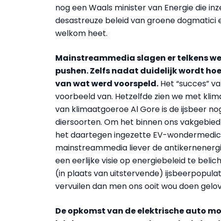
nog een Waals minister van Energie die inz
desastreuze beleid van groene dogmatici 
welkom heet.
Mainstreammedia slagen er telkens wee
pushen. Zelfs nadat duidelijk wordt hoe
van wat werd voorspeld.
Het “succes” van
voorbeeld van. Hetzelfde zien we met kli
van klimaatgoeroe Al Gore is de ijsbeer no
diersoorten. Om het binnen ons vakgebied 
het daartegen ingezette EV-wondermedicijn
mainstreammedia liever de antikernener
een eerlijke visie op energiebeleid te beli
(in plaats van uitstervende) ijsbeerpopulat
vervuilen dan men ons ooit wou doen gelo
De opkomst van de elektrische auto mo