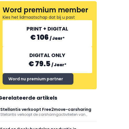
Word premium member
Kies het lidmaatschap dat bij u past
PRINT + DIGITAL
€ 106
/
Jaar
*
DIGITAL ONLY
€ 79.5
/
Jaar
*
Word nu premium partner
Gerelateerde artikels
Stellantis verkoopt Free2move-carsharing
Stellantis verkoopt de carsharingactiviteiten van
Free2move aan investeringsmaatschappij Mutares.
De transactie past binnen de focus op de
kernactiviteiten in de automobielsector en moet