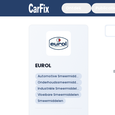
Ontdek
Publicati
EUROL
Automotive Smeermiddelen
Onderhoudssmeermiddelen
Industriële Smeermiddelen
Vloeibare Smeermiddelen
Smeermiddelen