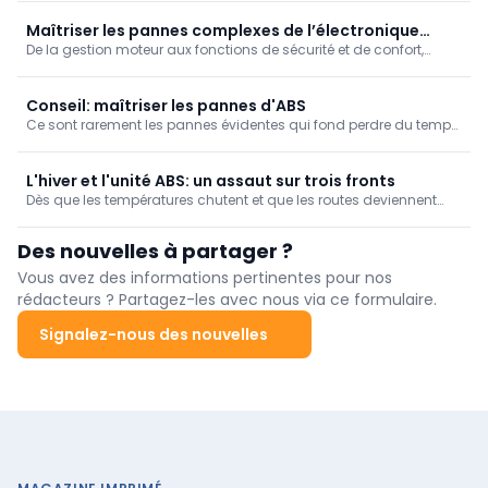
Stellantis. ACTRONICS partage quelques informations
techniques qui peuvent aider les techniciens automobiles à le
Maîtriser les pannes complexes de l’électronique
diagnostiquer rapidement et correctement.
De la gestion moteur aux fonctions de sécurité et de confort,
automobile en atelier
pratiquement tous les systèmes sont désormais interconnectés
numériquement. Pour les garages, cette évolution implique une
transformation structurelle de la pratique quotidienne.
Conseil: maîtriser les pannes d'ABS
Ce sont rarement les pannes évidentes qui fond perdre du temps,
mais plutôt les cas où le diagnostic ne mène à rien. Vous avez
effectué tous les contrôles de base et pourtant le comportement
de freinage reste anormal. C'est à ce moment que l'attention se
L'hiver et l'unité ABS: un assaut sur trois fronts
porte sur le système ABS.
Dès que les températures chutent et que les routes deviennent
blanches de saumure, le tableau de bord de nombreux clients
s'allume. Le système ABS, en particulier, pose souvent problème.
Des nouvelles à partager ?
Pourquoi? Analyse technique approfondie d'une unité qui lutte
contre les éléments.
Vous avez des informations pertinentes pour nos
rédacteurs ? Partagez-les avec nous via ce formulaire.
Signalez-nous des nouvelles