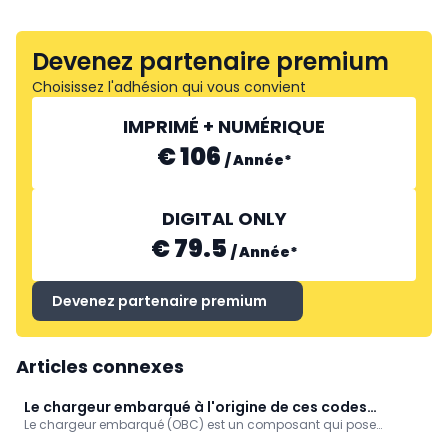
Devenez partenaire premium
Choisissez l'adhésion qui vous convient
IMPRIMÉ + NUMÉRIQUE
€ 106
/
Année
*
DIGITAL ONLY
€ 79.5
/
Année
*
Devenez partenaire premium
Articles connexes
Le chargeur embarqué à l'origine de ces codes
Le chargeur embarqué (OBC) est un composant qui pose
d'erreur Stellantis
régulièrement des problèmes sur les modèles électriques