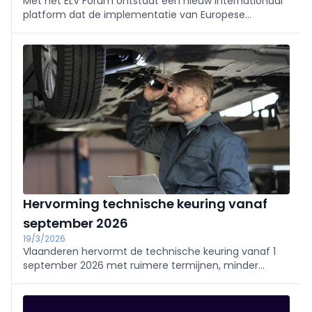
Met het ELV Forum ontstaat een nieuw internationaal
platform dat de implementatie van Europese
regelgeving rond afgedankte voertuigen moet
stroomlijnen. De focus ligt op werkbare UPV-systemen
en een coherente circulaire aanpak.
Hervorming technische keuring vanaf
september 2026
19/3/2026
Vlaanderen hervormt de technische keuring vanaf 1
september 2026 met ruimere termijnen, minder
administratieve verplichtingen en een hersteltermijn
van twee maanden.