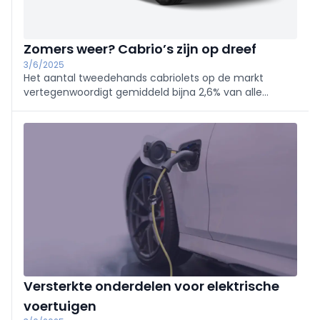
Zomers weer? Cabrio’s zijn op dreef
3/6/2025
Het aantal tweedehands cabriolets op de markt
vertegenwoordigt gemiddeld bijna 2,6% van alle
inschrijvingen, maar stijgt naar bijna 3,5% in warmere
maanden zoals juli 2024. In de eerste vier maanden
van 2025 steeg het aantal inschrijvingen van
cabriolets met +61%, terwijl het totaal aantal
tweedehandsinschrijvingen slechts met +0,6%
toenam. Dit duidt op een groeiende interesse in
cabriolets bij mooi weer, waardoor ze het beter doen
dan de algemene tweedehandsmarkt.
Versterkte onderdelen voor elektrische
voertuigen