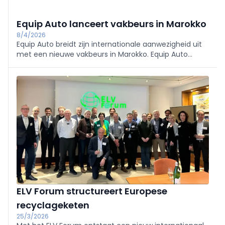
Equip Auto lanceert vakbeurs in Marokko
8/4/2026
Equip Auto breidt zijn internationale aanwezigheid uit
met een nieuwe vakbeurs in Marokko. Equip Auto
Morocco-MAT vindt plaats van 21 tot 24 januari 2027
in Casablanca en moet uitgroeien tot een verbindend
platform voor de Afrikaanse automotivesector.
ELV Forum structureert Europese
recyclageketen
25/3/2026