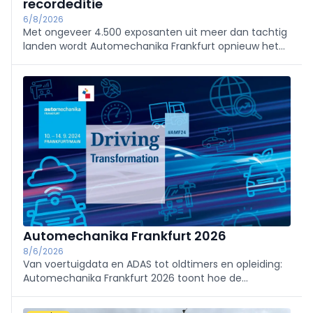
recordeditie
6/8/2026
Met ongeveer 4.500 exposanten uit meer dan tachtig
landen wordt Automechanika Frankfurt opnieuw het
internationale ontmoetingspunt voor de
automotiveaftermarket. AI, digitalisering, opleiding en
remanufacturing staan centraal tijdens de editie van
2026.
Automechanika Frankfurt 2026
8/6/2026
Van voertuigdata en ADAS tot oldtimers en opleiding:
Automechanika Frankfurt 2026 toont hoe de
onafhankelijke aftermarket zich aanpast aan een
wagenpark dat steeds complexer, sterker