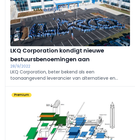
LKQ Corporation kondigt nieuwe
bestuursbenoemingen aan
28/9/2022
LKQ Corporation, beter bekend als een
toonaangevend leverancier van alternatieve en
speciale onderdelen voor de reparatie en uitrusting
van voertuigen, stelt nieuwe bestuursleden voor.
Premium
Executive Vice President Varun Laroyia en Chief
Financial Officer Rick Galloway zijn de gelukkigen.