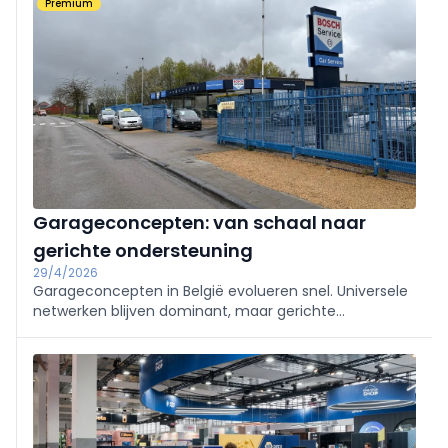
Premium
geconnecteerd en meer softwaregestuurd wordt.
Garageconcepten: van schaal naar
gerichte ondersteuning
29/4/2026
Garageconcepten in België evolueren snel. Universele
netwerken blijven dominant, maar gerichte
ondersteuning, flexibiliteit en specialisatie winnen
terrein. Welke trends tekenen zich af en wie groeit?