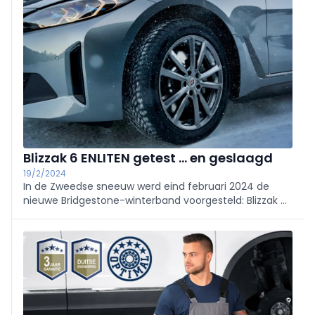
Blizzak 6 ENLITEN getest ... en geslaagd
19/2/2024
In de Zweedse sneeuw werd eind februari 2024 de
nieuwe Bridgestone-winterband voorgesteld: Blizzak 6
ENLITEN. Als opvolger van de succesvolle LM005 heeft
deze band grote schoenen om te vullen, maar hij
stelde niet teleur.