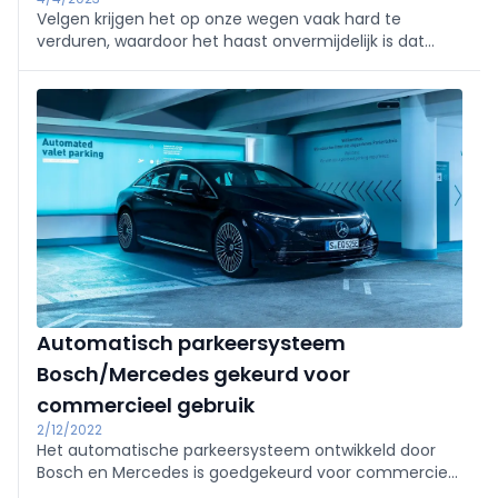
Velgen krijgen het op onze wegen vaak hard te
verduren, waardoor het haast onvermijdelijk is dat
vroeg of laat schade vast te stellen valt. Of het nu
gaat om beschadiging door stoepranden of
instulpingen door oneffenheden in het wegdek, voor
elk probleem bestaat er een oplossing. Maar velgen
herstellen is specialisten­werk, waarbij de
verkeersveiligheid op het spel staat. Velgen zijn
namelijk de fun­dering waarop banden rusten en
spelen dan ook een grote rol in het waarborgen van
de rijprestaties. Kortom, een goede set velgen is
onmisbaar!
Automatisch parkeersysteem
Bosch/Mercedes gekeurd voor
commercieel gebruik
2/12/2022
Het automatische parkeersysteem ontwikkeld door
Bosch en Mercedes is goedgekeurd voor commercieel
gebruik.