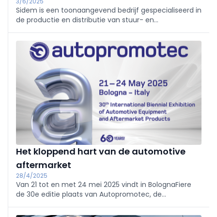
3/6/2025
Sidem is een toonaangevend bedrijf gespecialiseerd in
de productie en distributie van stuur- en
ophangingsonderdelen voor auto's. Met meer dan 80
jaar ervaring biedt Sidem hoogwaardige producten die
voldoen aan de strengste kwaliteitsnormen. Het
aanbod omvat onder andere stuurkogels, fuseekogels,
draagarmen en stabilisatorstangen. Sidem streeft
ernaar om voortdurend innovatieve oplossingen te
ontwikkelen om aan de behoeften van hun klanten te
voldoen. Met een wereldwijd distributienetwerk
bedienen ze klanten over de hele wereld. Bezoek de
website www.sidem.eu voor meer informatie over het
assortiment en de diensten van Sidem.
Het kloppend hart van de automotive
aftermarket
28/4/2025
Van 21 tot en met 24 mei 2025 vindt in BolognaFiere
de 30e editie plaats van Autopromotec, de
toonaangevende internationale vakbeurs voor de
automotive aftermarket.