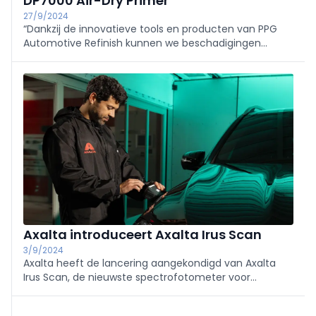
DP7000 Air-Dry Primer
27/9/2024
“Dankzij de innovatieve tools en producten van PPG
Automotive Refinish kunnen we beschadigingen
sneller, duurzamer en goedkoper herstellen”, zegt
Bram Eeckhout van Smart Car Repair. “Een grote hulp
hierbij is de DP7000 Air-Dry Primer..."
Axalta introduceert Axalta Irus Scan
3/9/2024
Axalta heeft de lancering aangekondigd van Axalta
Irus Scan, de nieuwste spectrofotometer voor
schadeherstelklanten. Deze nieuwe technologie meet
op wetenschappelijke wijze de lakkleur van een