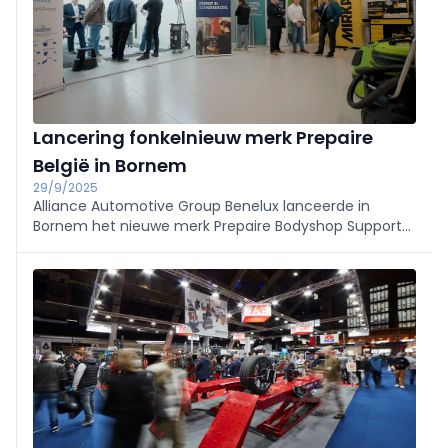
Lancering fonkelnieuw merk Prepaire
België in Bornem
29/9/2025
Alliance Automotive Group Benelux lanceerde in
Bornem het nieuwe merk Prepaire Bodyshop Support
& Coatings Solutions. Daarmee krijgt de Belgische
schadeherstel- en coatingssector een innovatieve
one-stop-shop.