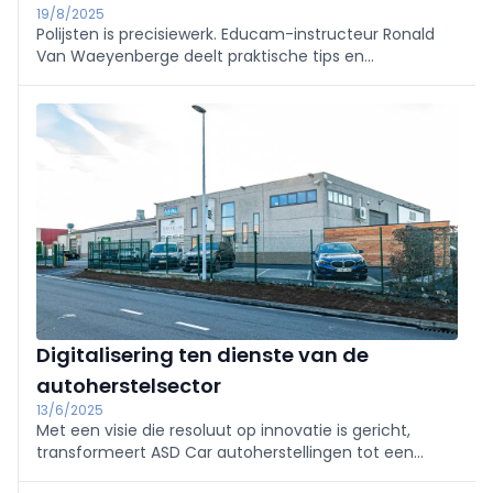
19/8/2025
Polijsten is precisiewerk. Educam-instructeur Ronald
Van Waeyenberge deelt praktische tips en
waarschuwt voor veelgemaakte fouten. “Snelheid en
kwaliteit gaan niet samen.” Een must-read voor wie
inzet op duurzaam herstel.
Digitalisering ten dienste van de
autoherstelsector
13/6/2025
Met een visie die resoluut op innovatie is gericht,
transformeert ASD Car autoherstellingen tot een
echte klantervaring, waarin technische precisie,