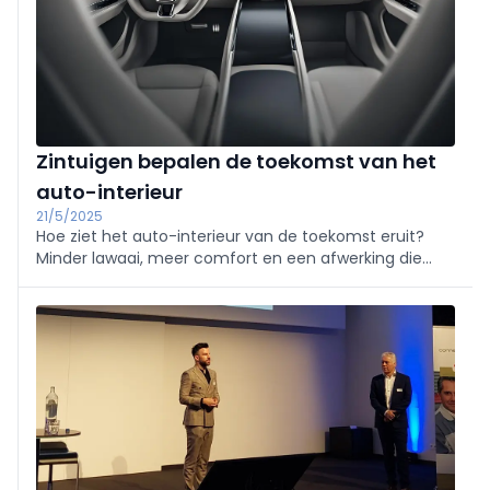
Zintuigen bepalen de toekomst van het
auto-interieur
21/5/2025
Hoe ziet het auto-interieur van de toekomst eruit?
Minder lawaai, meer comfort en een afwerking die
niet alleen mooi oogt, maar ook goed ruikt, aanvoelt
en presteert. Ontdek hoe innovatieve coatings alle
zintuigen aanspreken in dit boeiend overzicht van
Stahl.