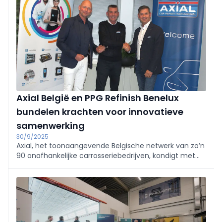
Axial België en PPG Refinish Benelux
bundelen krachten voor innovatieve
samenwerking
30/9/2025
Axial, het toonaangevende Belgische netwerk van zo’n
90 onafhankelijke carrosseriebedrijven, kondigt met
trots een strategische samenwerking aan met PPG
Refinish Benelux, wereldwijd marktleider in
lakoplossingen voor de schadeherstelsector.