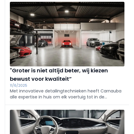
geavanceerde digitalisering en persoonlijke
begeleiding samenkomen.
"Groter is niet altijd beter, wij kiezen
bewust voor kwaliteit”
11/6/2025
Met innovatieve detailingtechnieken heeft Carnauba
alle expertise in huis om elk voertuig tot in de
perfectie op maat te verzorgen. Hun succesformule?
Hoogwaardige tools, een flexibele service en bovenal
een grenzeloze passie voor detail...