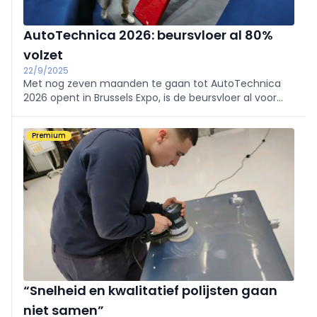
AutoTechnica 2026: beursvloer al 80%
volzet
22/9/2025
Met nog zeven maanden te gaan tot AutoTechnica
2026 opent in Brussels Expo, is de beursvloer al voor
80% ingenomen. Zowel vertrouwde namen als
nieuwkomers tekenen present, waardoor het aanbod
Premium
breder en diverser wordt dan ooit.
“Snelheid en kwalitatief polijsten gaan
niet samen”