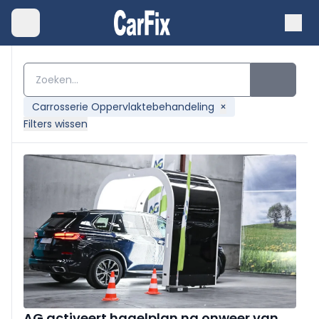
Carrosserie Oppervlaktebehandeling
×
Filters wissen
AG activeert hagelplan na onweer van