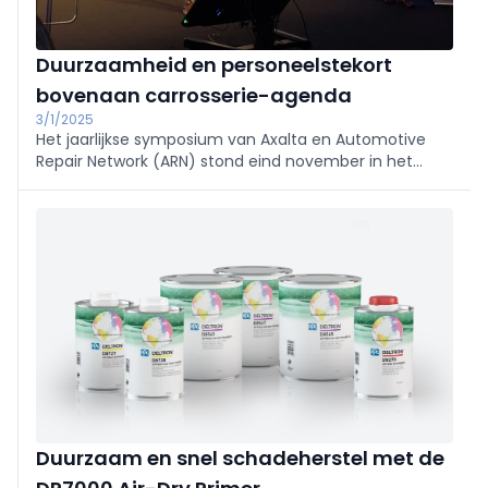
Duurzaamheid en personeelstekort
bovenaan carrosserie-agenda
3/1/2025
Het jaarlijkse symposium van Axalta en Automotive
Repair Network (ARN) stond eind november in het
teken van twee actuele kwesties in de sector:
verduurzaming en de zoektocht naar personeel.
Diverse vooraanstaande gastsprekers deelden hun
inzichten met de ruim 100 deelnemers.
Duurzaam en snel schadeherstel met de