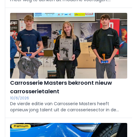
Educam-instructeur Luc Andries legt uit welke
hersteltechnieken vandaag worden toegepast en
waar het in de praktijk vaak fout loopt.
Carrosserie Masters bekroont nieuw
carrosserietalent
10/6/2026
De vierde editie van Carrosserie Masters heeft
opnieuw jong talent uit de carrosseriesector in de
kijker gezet. Tijdens de finale werden Topanga Oude
Wansink uitgeroepen tot beste spuiter en Alsoori
Premium
Baqer tot beste plaatslager.