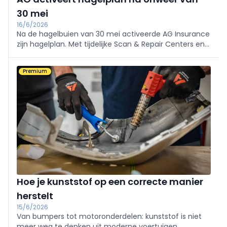
30 mei
16/6/2026
Na de hagelbuien van 30 mei activeerde AG Insurance
zijn hagelplan. Met tijdelijke Scan & Repair Centers en
een innovatieve hagelscanner wil de verzekeraar de
expertise en herstelling van beschadigde voertuigen
Premium
versnellen.
Hoe je kunststof op een correcte manier
herstelt
15/6/2026
Van bumpers tot motoronderdelen: kunststof is niet
meer weg te denken uit moderne voertuigen.