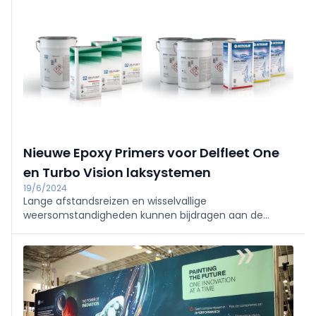
voertuig om zeer nauwkeurige kleurovereenkomsten
te verkrijgen.
Nieuwe Epoxy Primers voor Delfleet One
en Turbo Vision laksystemen
19/6/2024
Lange afstandsreizen en wisselvallige
weersomstandigheden kunnen bijdragen aan de
snelle achteruitgang van commerciële voertuigen.
Om dit te voorkomen, introduceren PPG en Nexa
Autocolor nieuwe Epoxy Primers die een effectieve
bescherming garanderen.