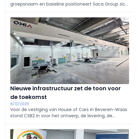
groepsnaam en baseline positioneert Saca Group zich
sinds april duidelijker als integrator en onestopshop
voor werkplaatsinrichting en oppervlaktebehandeling.
Nieuwe infrastructuur zet de toon voor
de toekomst
8/12/2025
Voor de vestiging van House of Cars in Beveren-Waas
stond CSB2 in voor het ontwerp, de levering, de
coördinatie en de inrichting van de volledige
carrosserieafdeling in een knap, nagelnieuw gebouw.